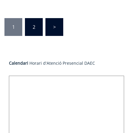
Posts
1
2
>
pagination
Calendari
Horari d'Atenció Presencial DAEC