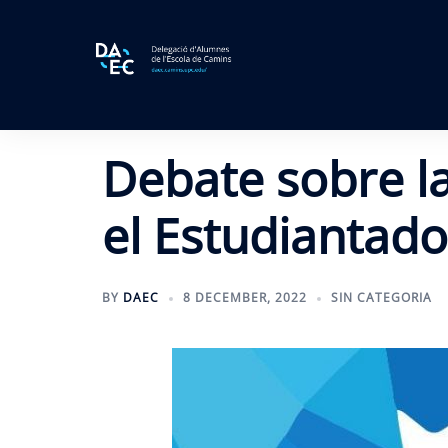
Skip
to
content
Debate sobre la
el Estudiantado
BY
DAEC
8 DECEMBER, 2022
SIN CATEGORIA