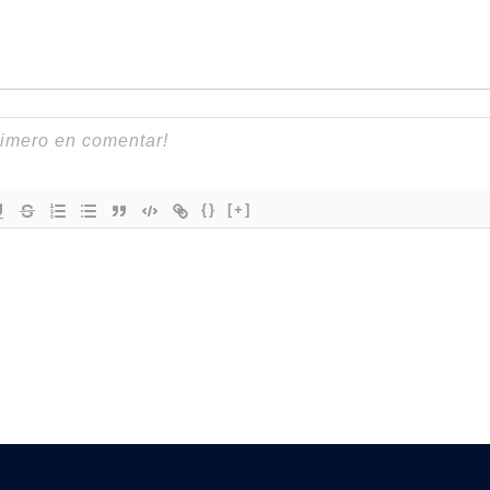
{}
[+]