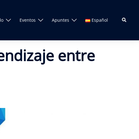
Search
do
Eventos
Apuntes
Español
endizaje entre