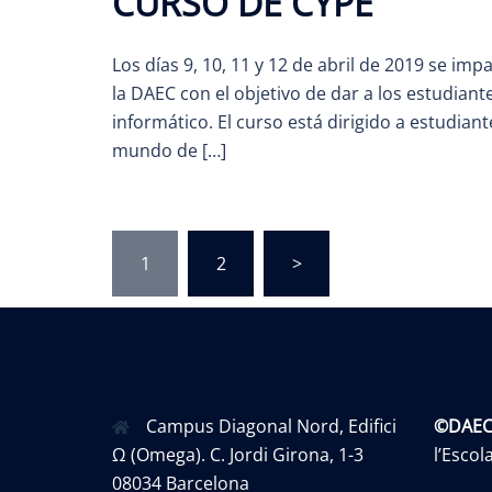
CURSO DE CYPE
Los días 9, 10, 11 y 12 de abril de 2019 se im
la DAEC con el objetivo de dar a los estudian
informático. El curso está dirigido a estudiant
mundo de […]
Posts
1
2
>
pagination
Campus Diagonal Nord, Edifici
©DAE
Ω (Omega). C. Jordi Girona, 1-3
l’Esco
08034 Barcelona