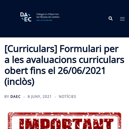
Skip
to
Search
content
Tog
me
[Curriculars] Formulari per
a les avaluacions curriculars
obert fins el 26/06/2021
(inclòs)
BY
DAEC
8 JUNY, 2021
NOTÍCIES