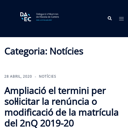
Skip
to
Search
content
Tog
me
Categoria:
Notícies
28 ABRIL, 2020
NOTÍCIES
Ampliació el termini per
sol·licitar la renúncia o
modificació de la matrícula
del 2nQ 2019-20