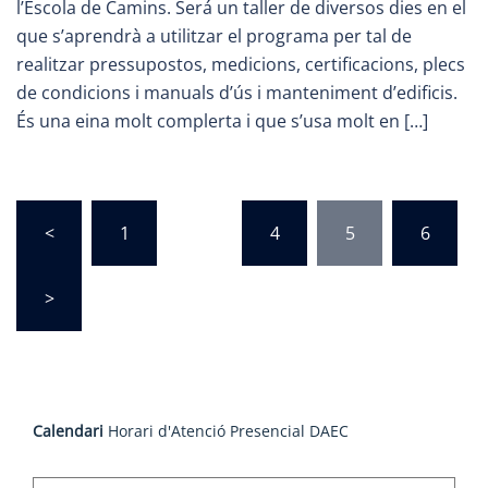
l’Escola de Camins. Será un taller de diversos dies en el
que s’aprendrà a utilitzar el programa per tal de
realitzar pressupostos, medicions, certificacions, plecs
de condicions i manuals d’ús i manteniment d’edificis.
És una eina molt complerta i que s’usa molt en […]
Paginació
<
1
…
4
5
6
de
les
>
entrades
Calendari
Horari d'Atenció Presencial DAEC