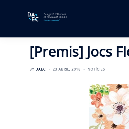
Skip
to
content
[Premis] Jocs F
BY
DAEC
23 ABRIL, 2018
NOTÍCIES