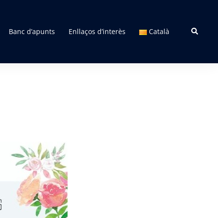
Search
Banc d’apunts
Enllaços d’interès
Català