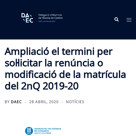
Skip
to
Search
content
Tog
me
Ampliació el termini per
sol·licitar la renúncia o
modificació de la matrícula
del 2nQ 2019-20
BY
DAEC
28 ABRIL, 2020
NOTÍCIES