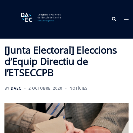
Skip
to
Search
content
Tog
me
[Junta Electoral] Eleccions
d’Equip Directiu de
l’ETSECCPB
BY
DAEC
2 OCTUBRE, 2020
NOTÍCIES