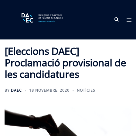
Skip
to
Search
content
Tog
me
[Eleccions DAEC]
Proclamació provisional de
les candidatures
BY
DAEC
18 NOVEMBRE, 2020
NOTÍCIES