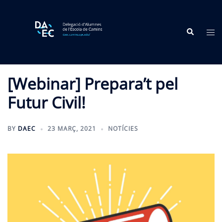
Skip
to
Search
content
Tog
me
[Webinar] Prepara’t pel
Futur Civil!
BY
DAEC
23 MARÇ, 2021
NOTÍCIES