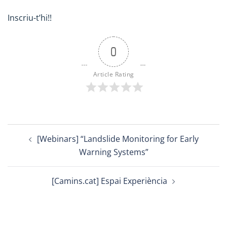
Inscriu-t’hi!!
0
Article Rating
Post
[Webinars] “Landslide Monitoring for Early
navigation
Warning Systems”
[Camins.cat] Espai Experiència