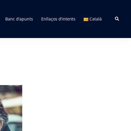
Search
Banc d’apunts
Enllaços d’interès
Català