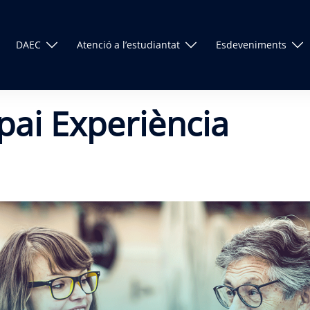
DAEC
Atenció a l’estudiantat
Esdeveniments
pai Experiència