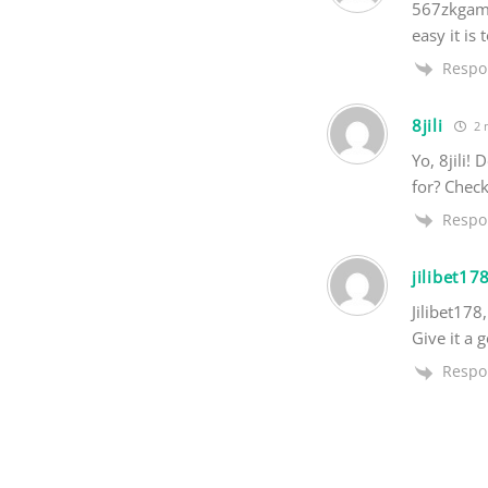
567zkgame 
easy it is 
Respo
8jili
2 
Yo, 8jili!
for? Check
Respo
jilibet17
Jilibet178
Give it a 
Respo