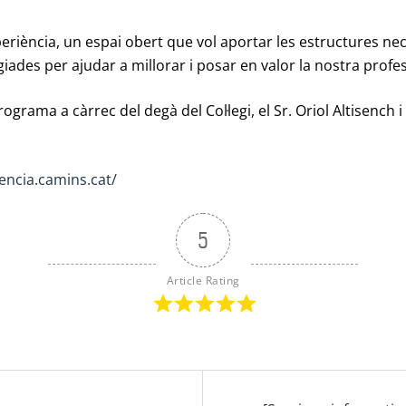
periència, un espai obert que vol aportar les estructures nec
legiades per ajudar a millorar i posar en valor la nostra profes
ograma a càrrec del degà del Col·legi, el Sr. Oriol Altisench i
iencia.camins.cat/
5
Article Rating