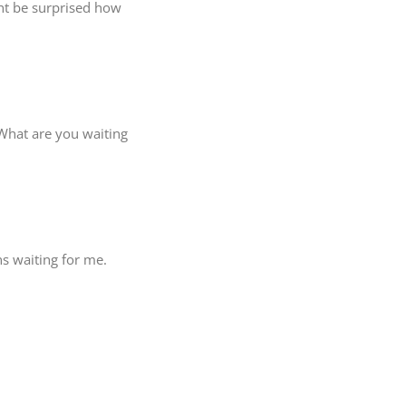
ght be surprised how
 What are you waiting
ns waiting for me.