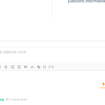
[Sessions informativ
{}
[+]
me
2 meses atrás