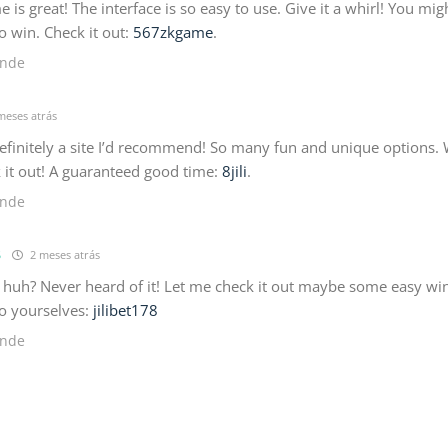
is great! The interface is so easy to use. Give it a whirl! You mi
to win. Check it out:
567zkgame
.
nde
meses atrás
 Definitely a site I’d recommend! So many fun and unique options.
 it out! A guaranteed good time:
8jili
.
nde
8
2 meses atrás
, huh? Never heard of it! Let me check it out maybe some easy wi
go yourselves:
jilibet178
nde