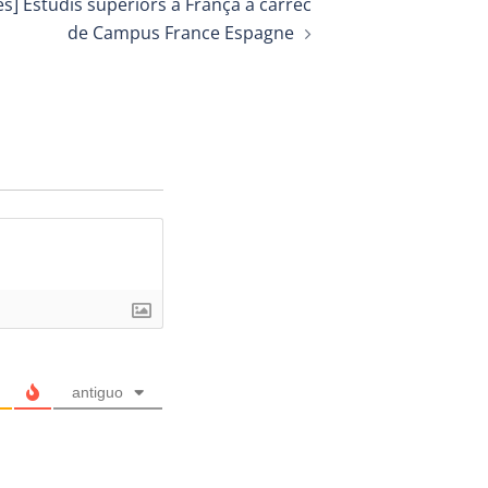
es] Estudis superiors a França a càrrec
de Campus France Espagne
antiguo