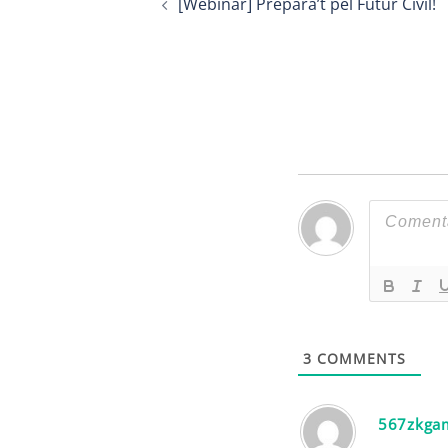
[Webinar] Prepara’t pel Futur Civil!
navigation
3
COMMENTS
567zkga