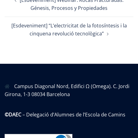
navigation
Génesis, Procesos y Propiedades
[Esdeveniment] “L’electricitat de la fotosíntesis i la
cinquena revolució tecnològica”
Campus Diagonal Nord, Edifici Ω (Omega). C. Jordi
Girona, 1-3 08034 Barcelona
©DAEC
– Delegació d’Alumnes de l’Escola de Camins