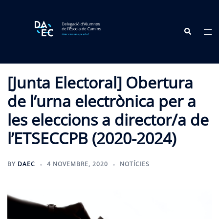
Skip
to
Search
content
Tog
me
[Junta Electoral] Obertura
de l’urna electrònica per a
les eleccions a director/a de
l’ETSECCPB (2020-2024)
BY
DAEC
4 NOVEMBRE, 2020
NOTÍCIES