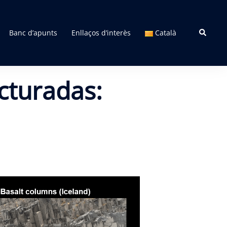
Search
Banc d’apunts
Enllaços d’interès
Català
cturadas: