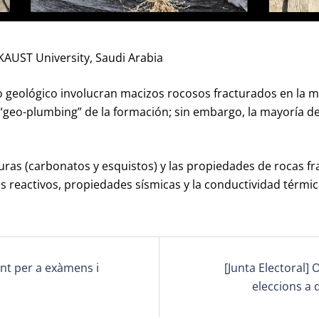
 KAUST University, Saudi Arabia
 geológico involucran macizos rocosos fracturados en la ma
la “geo-plumbing” de la formación; sin embargo, la mayoría d
turas (carbonatos y esquistos) y las propiedades de rocas f
dos reactivos, propiedades sísmicas y la conductividad térmic
ent per a exàmens i
[Junta Electoral] 
eleccions a 