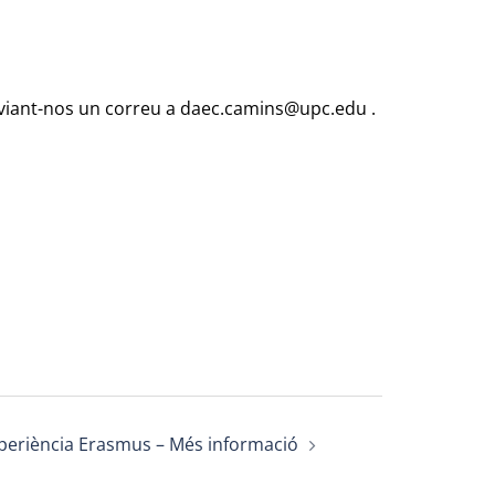
nviant-nos un correu a daec.camins@upc.edu .
periència Erasmus – Més informació