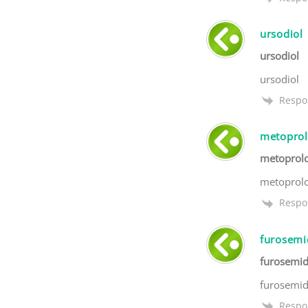
ursodiol
ursodiol
ursodiol
Respo
metoprolo
metoprolol
metoprolol
Respo
furosemi
furosemi
furosemi
Respo