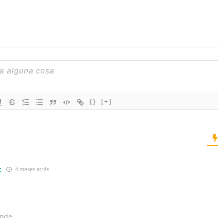
{}
[+]
c
4 meses atrás
nde