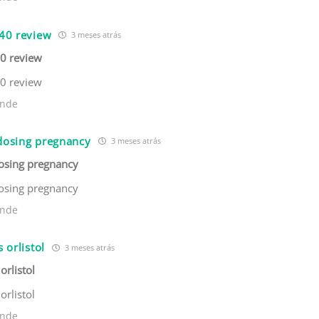
 40 review
3 meses atrás
40 review
40 review
nde
 dosing pregnancy
3 meses atrás
dosing pregnancy
dosing pregnancy
nde
s orlistol
3 meses atrás
 orlistol
 orlistol
nde