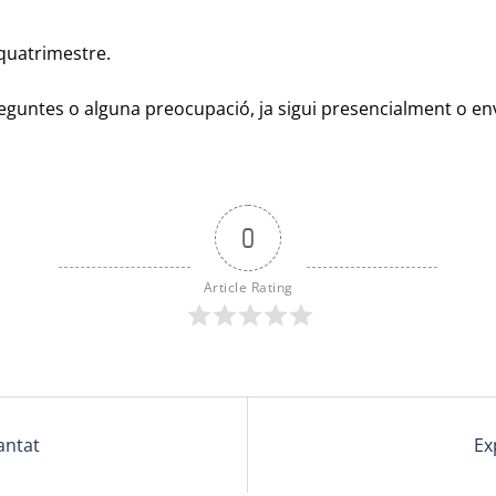
 quatrimestre.
reguntes o alguna preocupació, ja sigui presencialment o e
0
Article Rating
antat
Ex