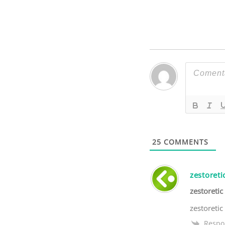
25
COMMENTS
zestoreti
zestoretic
zestoretic
Respo