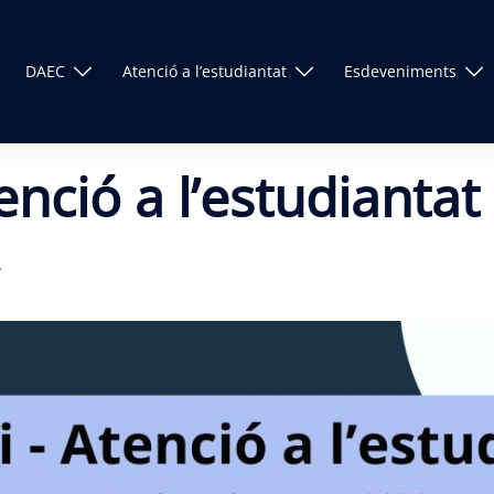
DAEC
Atenció a l’estudiantat
Esdeveniments
enció a l’estudiantat
A