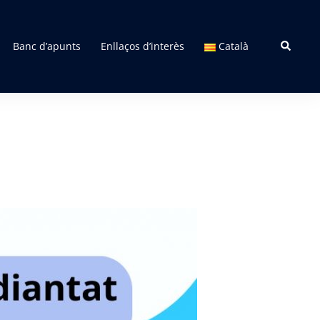
Search
Banc d’apunts
Enllaços d’interès
Català