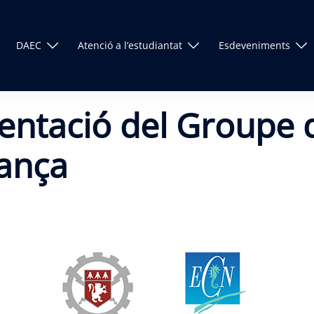
DAEC
Atenció a l’estudiantat
Esdeveniments
sentació del Groupe 
rança