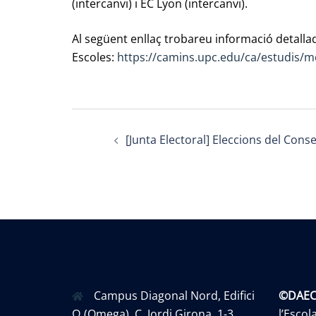
(intercanvi) i EC Lyon (intercanvi).
Al següent enllaç trobareu informació detall
Escoles:
https://camins.upc.edu/ca/estudis/m
Post
[Junta Electoral] Eleccions del Cons
navigation
Campus Diagonal Nord, Edifici
©DAE
Ω (Omega). C. Jordi Girona, 1-3
l’Esco