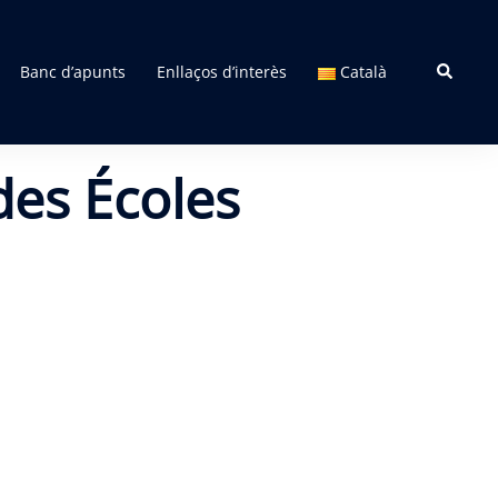
Search
Banc d’apunts
Enllaços d’interès
Català
des Écoles