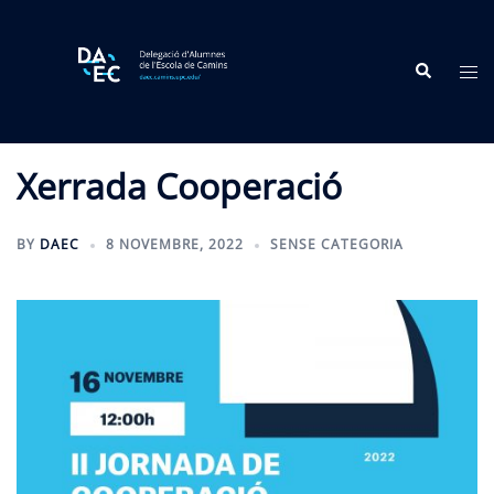
Skip
to
Search
content
Tog
me
Xerrada Cooperació
BY
DAEC
8 NOVEMBRE, 2022
SENSE CATEGORIA