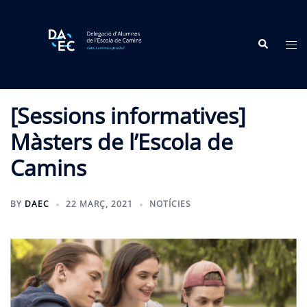
Skip
to
Search
content
Tog
me
[Sessions informatives]
Màsters de l’Escola de
Camins
BY
DAEC
22 MARÇ, 2021
NOTÍCIES