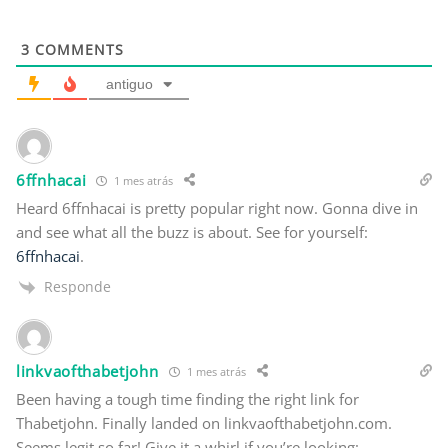
3
COMMENTS
antiguo
6ffnhacai
1 mes atrás
Heard 6ffnhacai is pretty popular right now. Gonna dive in
and see what all the buzz is about. See for yourself:
6ffnhacai
.
Responde
linkvaofthabetjohn
1 mes atrás
Been having a tough time finding the right link for
Thabetjohn. Finally landed on linkvaofthabetjohn.com.
Seems legit so far! Give it a whirl if you’re looking: