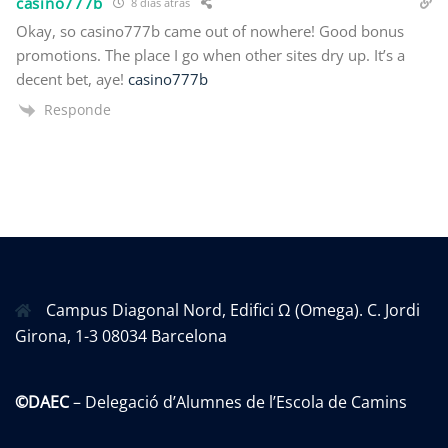
casino777b
8 dias atrás
Okay, so casino777b came out of nowhere! Good bonus
promotions. The place I go when other sites dry up. It’s a
decent bet, aye!
casino777b
Responde
Campus Diagonal Nord, Edifici Ω (Omega). C. Jordi
Girona, 1-3 08034 Barcelona
©DAEC
– Delegació d’Alumnes de l’Escola de Camins