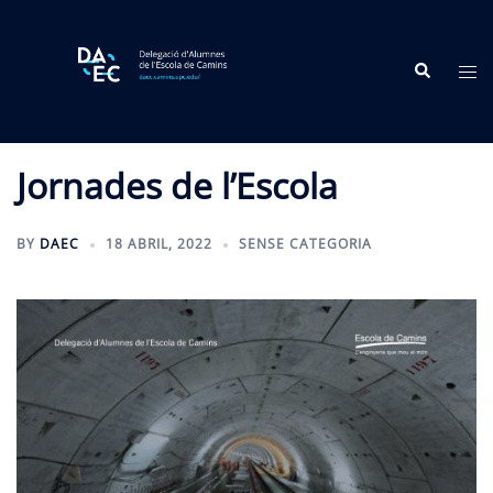
Skip
to
Search
content
Tog
me
Jornades de l’Escola
BY
DAEC
18 ABRIL, 2022
SENSE CATEGORIA