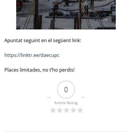
Apuntat seguint en el següent link:
https://linktr.ee/daecupc
Places limitades, no t’ho perdis!
0
Article Rating