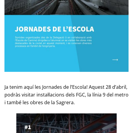
Ja tenim aquí les Jornades de l’Escola! Aquest 28 d’abril,
podràs visitar instal·lacions dels FGC, la línia 9 del metro
i també les obres de la Sagrera.