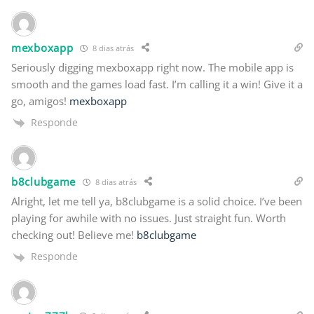
mexboxapp
8 dias atrás
Seriously digging mexboxapp right now. The mobile app is
smooth and the games load fast. I’m calling it a win! Give it a
go, amigos!
mexboxapp
Responde
b8clubgame
8 dias atrás
Alright, let me tell ya, b8clubgame is a solid choice. I’ve been
playing for awhile with no issues. Just straight fun. Worth
checking out! Believe me!
b8clubgame
Responde