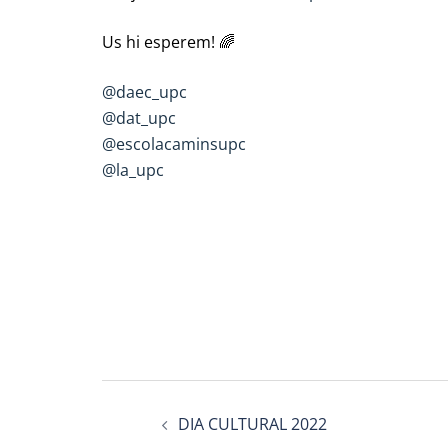
Us hi esperem! 🌈
@daec_upc
@dat_upc
@escolacaminsupc
@la_upc
Post
DIA CULTURAL 2022