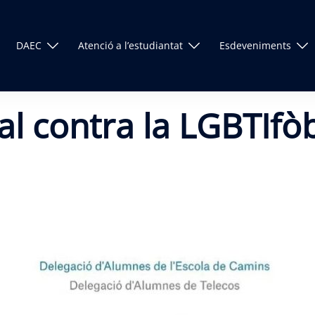
DAEC
Atenció a l’estudiantat
Esdeveniments
al contra la LGBTIfò