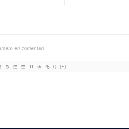
{}
[+]