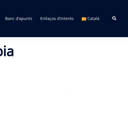
Search
Banc d’apunts
Enllaços d’interès
Català
bia