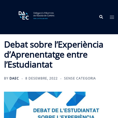
Skip
to
Search
content
Tog
me
Debat sobre l’Experiència
d’Aprenentatge entre
l’Estudiantat
BY
DAEC
8 DESEMBRE, 2022
SENSE CATEGORIA