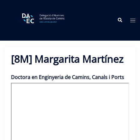
Skip
to
Search
content
Tog
me
[8M] Margarita Martínez
Doctora en Enginyeria de Camins, Canals i Ports