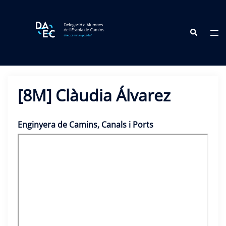
Skip
to
Search
content
Tog
me
[8M] Clàudia Álvarez
Enginyera de Camins, Canals i Ports